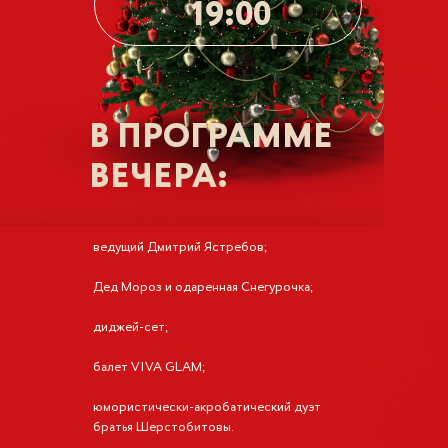
19:00
В ПРОГРАММЕ
ВЕЧЕРА:
ведущий Дмитрий Ястребов;
Дед Мороз и одаренная Снегурочка;
диджей-сет;
балет VIVA GLAM;
юмористически-акробатический дуэт
братья Шерстобитовы.