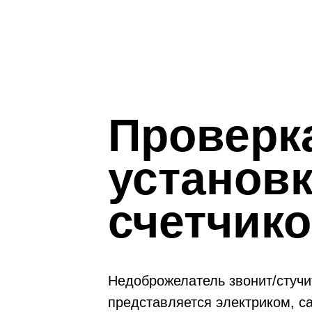
Проверк
установ
счетчик
Недоброжелатель звонит/стучи
представляется электриком, с