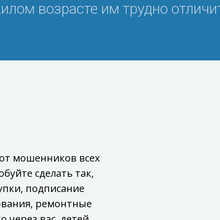
илом возрасте им трудно отличит
.
 от мошенников всех
обуйте сделать так,
упки, подписание
ования, ремонтные
 через вас, детей.