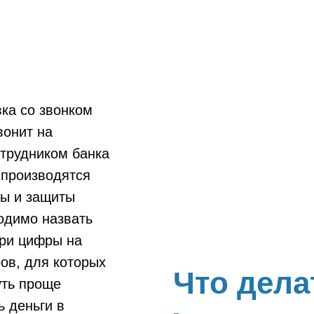
вка со звонком
вонит на
трудником банка
 производятся
ты и защиты
ходимо назвать
три цифры на
ов, для которых
Что дела
уть проще
ь деньги в