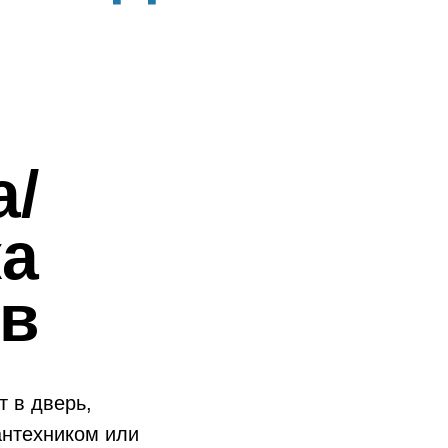
а/
ка
ов
т в дверь,
антехником или