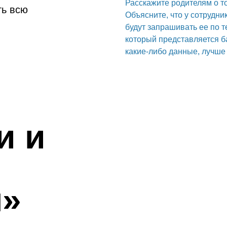
Расскажите родителям о то
ть всю
Объясните, что у сотрудни
будут запрашивать ее по т
который представляется б
какие-либо данные, лучше 
и и
ы»