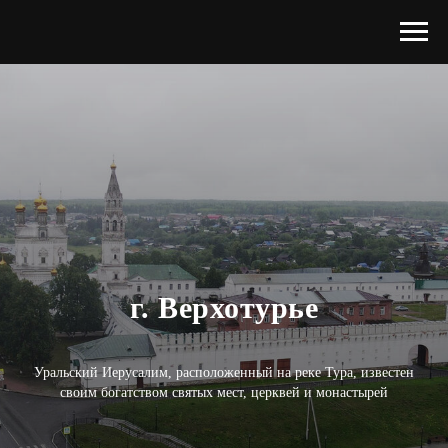
г. Верхотурье
Уральский Иерусалим, расположенный на реке Тура, известен
своим богатством святых мест, церквей и монастырей