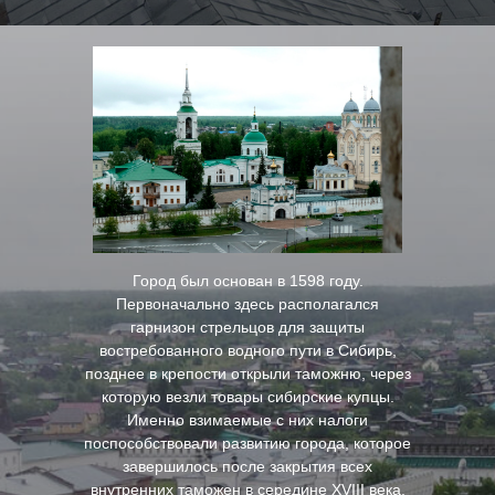
Город был основан в 1598 году.
Первоначально здесь располагался
гарнизон стрельцов для защиты
востребованного водного пути в Сибирь,
позднее в крепости открыли таможню, через
которую везли товары сибирские купцы.
Именно взимаемые с них налоги
поспособствовали развитию города, которое
завершилось после закрытия всех
внутренних таможен в середине XVIII века.