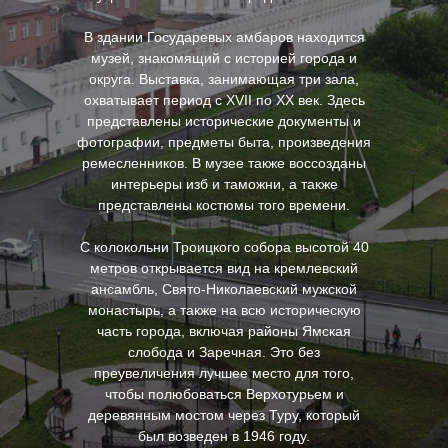
В здании Государевых амбаров находится
музей, знакомящий с историей города и
округа. Выставка, занимающая три зала,
охватывает период с XVII по XX век. Здесь
представлены исторические документы и
фотографии, предметы быта, произведения
ремесленников. В музее также воссозданы
интерьеры изб и таможни, а также
представлены костюмы того времени.
С колокольни Троицкого собора высотой 40
метров открывается вид на кремлевский
ансамбль, Свято-Николаевский мужской
монастырь, а также на всю историческую
часть города, включая районы Ямская
слобода и Заречная. Это без
преувеличения лучшее место для того,
чтобы полюбоваться Верхотурьем и
деревянным мостом через Туру, который
был возведен в 1946 году.