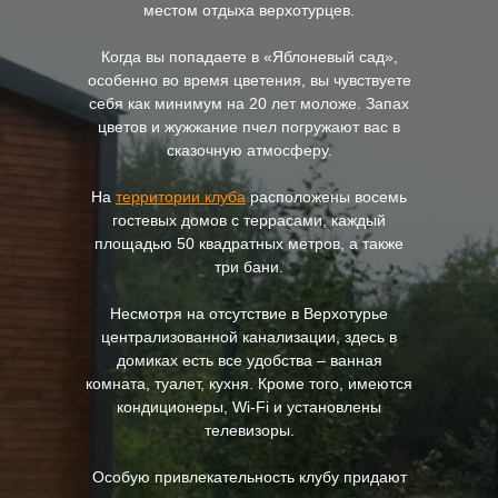
местом отдыха верхотурцев.
Когда вы попадаете в «Яблоневый сад»,
особенно во время цветения, вы чувствуете
себя как минимум на 20 лет моложе. Запах
цветов и жужжание пчел погружают вас в
сказочную атмосферу.
На
территории клуба
расположены восемь
гостевых домов с террасами, каждый
площадью 50 квадратных метров, а также
три бани.
Несмотря на отсутствие в Верхотурье
централизованной канализации, здесь в
домиках есть все удобства – ванная
комната, туалет, кухня. Кроме того, имеются
кондиционеры, Wi-Fi и установлены
телевизоры.
Особую привлекательность клубу придают